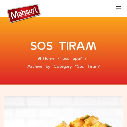
SOS TIRAM
Home
Sos apa?
Archive by Category "Sos Tiram"