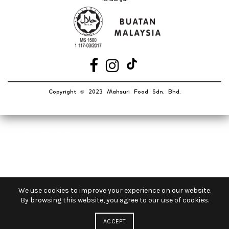
Copyright
2023 Mahsuri Food Sdn. Bhd.
©️
OUR STORES
New York
London SF
Cockfosters BP
We use cookies to improve your experience on our website.
By browsing this website, you agree to our use of cookies.
Los Angeles
Chicago
ACCEPT