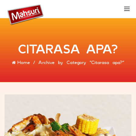
CITARASA APA?
Home
Archive by Category "Citarasa apa?"