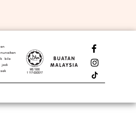
gan
nunaikan
k bila
 jadi
asak