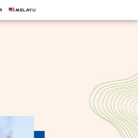
R
MELAYU