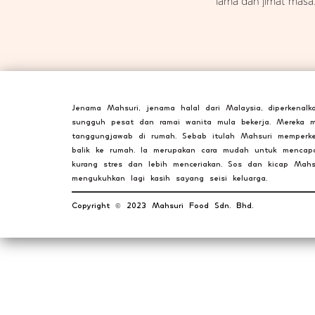
lama dan jimat masa
Jenama Mahsuri, jenama halal dari Malaysia, diperkena
sungguh pesat dan ramai wanita mula bekerja. Mereka 
tanggungjawab di rumah. Sebab itulah Mahsuri memperke
balik ke rumah. Ia merupakan cara mudah untuk mencapai
kurang stres dan lebih menceriakan. Sos dan kicap Ma
mengukuhkan lagi kasih sayang seisi keluarga.
Copyright
2023 Mahsuri Food Sdn. Bhd.
©️
OUR STORES
New York