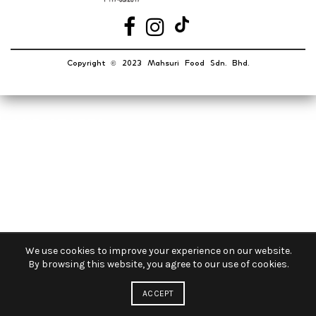
Copyright
2023 Mahsuri Food Sdn. Bhd.
©️
OUR STORES
New York
London SF
Cockfosters BP
Los Angeles
Chicago
We use cookies to improve your experience on our website.
Las Vegas
By browsing this website, you agree to our use of cookies.
ACCEPT