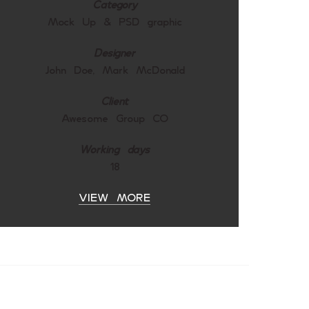
Category
Mock Up & PSD graphic
Designer
John Doe, Mark McDonald
Client
Awesome Group CO
Working days
18
VIEW MORE
urpis natoque molestie cum