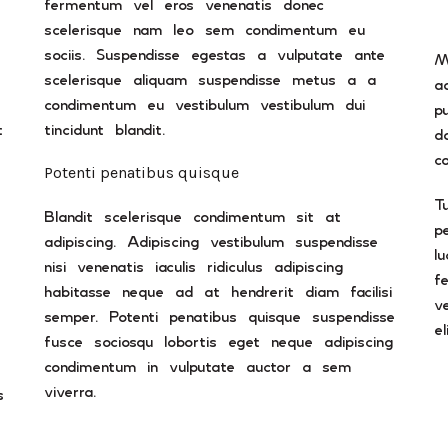
fermentum vel eros venenatis donec
p
scelerisque nam leo sem condimentum eu
sociis. Suspendisse egestas a vulputate ante
M
scelerisque aliquam suspendisse metus a a
a
condimentum eu vestibulum vestibulum dui
p
t
tincidunt blandit.
d
c
Potenti penatibus quisque
T
Blandit scelerisque condimentum sit at
p
adipiscing. Adipiscing vestibulum suspendisse
l
nisi venenatis iaculis ridiculus adipiscing
f
habitasse neque ad at hendrerit diam facilisi
v
semper. Potenti penatibus quisque suspendisse
el
fusce sociosqu lobortis eget neque adipiscing
condimentum in vulputate auctor a sem
viverra.
s