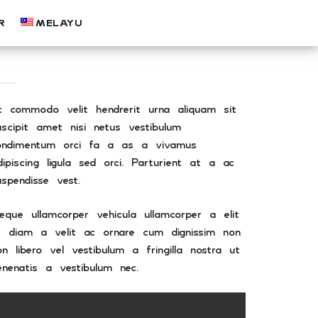
R
MELAYU
DEFAULT PROJECT
t commodo velit hendrerit urna aliquam sit
uscipit amet nisi netus vestibulum
ondimentum orci fa a as a vivamus
dipiscing ligula sed orci. Parturient at a ac
uspendisse vest.
eque ullamcorper vehicula ullamcorper a elit
t diam a velit ac ornare cum dignissim non
on libero vel vestibulum a fringilla nostra ut
enenatis a vestibulum nec.