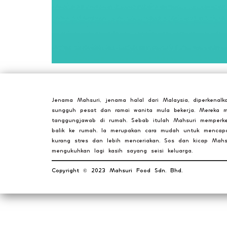
Jenama Mahsuri, jenama halal dari Malaysia, diperkena
sungguh pesat dan ramai wanita mula bekerja. Mereka 
tanggungjawab di rumah. Sebab itulah Mahsuri memperke
balik ke rumah. Ia merupakan cara mudah untuk mencapai
kurang stres dan lebih menceriakan. Sos dan kicap Ma
mengukuhkan lagi kasih sayang seisi keluarga.
Copyright
2023 Mahsuri Food Sdn. Bhd.
©️
OUR STORES