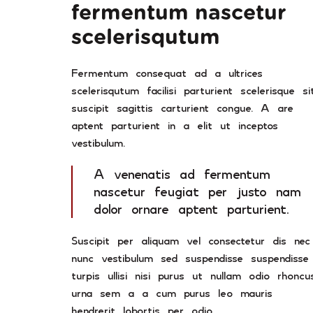
fermentum nascetur
scelerisqutum
Fermentum consequat ad a ultrices
scelerisqutum facilisi parturient scelerisque si
suscipit sagittis carturient congue. A are
aptent parturient in a elit ut inceptos
vestibulum.
A venenatis ad fermentum
nascetur feugiat per justo nam
dolor ornare aptent parturient.
Suscipit per aliquam vel consectetur dis nec
nunc vestibulum sed suspendisse suspendisse
turpis ullisi nisi purus ut nullam odio rhoncu
urna sem a a cum purus leo mauris
hendrerit lobortis per odio.