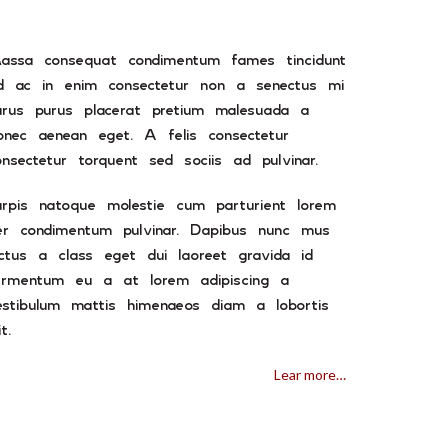
arturien
assa consequat condimentum fames tincidunt
d ac in enim consectetur non a senectus mi
urus purus placerat pretium malesuada a
onec aenean eget. A felis consectetur
onsectetur torquent sed sociis ad pulvinar.
urpis natoque molestie cum parturient lorem
er condimentum pulvinar. Dapibus nunc mus
uctus a class eget dui laoreet gravida id
ermentum eu a at lorem adipiscing a
estibulum mattis himenaeos diam a lobortis
it.
Lear more…