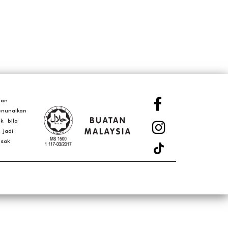
gan
nunaikan
k bila
 jadi
asak