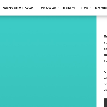
MENGENAI KAMI
PRODUK
RESIPI
TIPS
KARIE
E
s
c
a
s
N
e
n
v